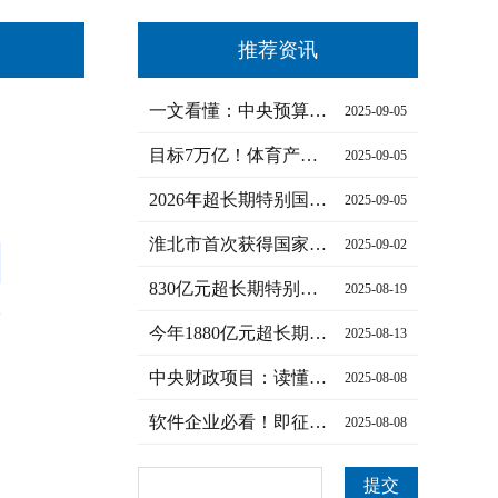
推荐资讯
一文看懂：中央预算内资金补贴如何申请到企业账上
2025-09-05
目标7万亿！体育产业迎重磅利好
2025-09-05
2026年超长期特别国债“两重”项目申报指南（附重点产业清…
2025-09-05
淮北市首次获得国家以工代赈专项资金支持的项目顺利开工
2025-09-02
830亿元超长期特别国债将招标发行
2025-08-19
今年1880亿元超长期特别国债支持设备更新投资补助资金下达…
2025-08-13
中央财政项目：读懂国家“钱袋子”的支持之道
2025-08-08
软件企业必看！即征即退政策详解，退税额这样算
2025-08-08