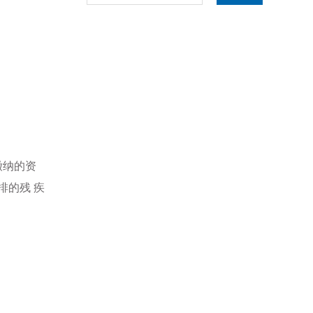
缴纳的资
排的残 疾